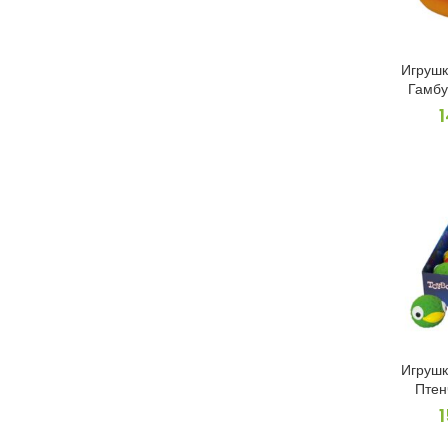
Игрушк
Гамбу
Игрушк
Птен