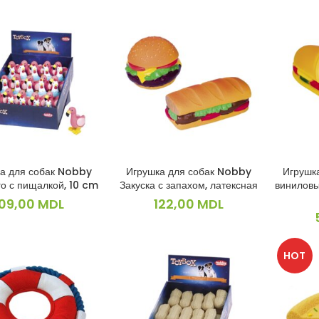
а для собак Nobby
Игрушка для собак Nobby
Игрушк
В КОРЗИНУ
В КОРЗИНУ
о с пищалкой, 10 cm
Закуска с запахом, латексная
винилов
109,00
MDL
122,00
MDL
HOT