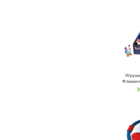
Игрушк
Фламинг