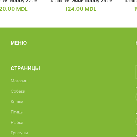
вая Nobby 27 см
плюшевая Эмми Nobby 25 см
плюш
120,00
MDL
124,00
MDL
МЕНЮ
СТРАНИЦЫ
Магазин
Собаки
Кошки
Птицы
Рыбки
Грызуны