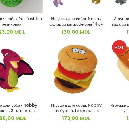
для собак Pet fashion
Игрушка для собак Nobby
Игрушка
В КОРЗИНУ
В КОРЗИНУ
резиновая
Ослик из микрофибры 14 см
вида из 
23,00
MDL
130,00
MDL
HOT
а для собак Nobby
Игрушка для собак Nobby
Игрушка 
В КОРЗИНУ
В КОРЗИНУ
завр, 21 cm плюш
Чизбургер, 15 cm плюш
до
188,00
MDL
173,00
MDL