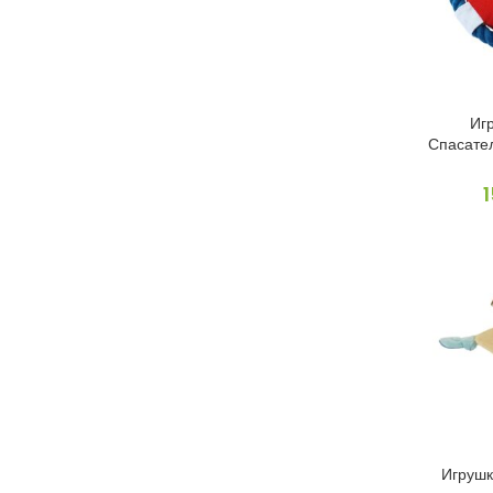
Иг
Спасате
Игрушк