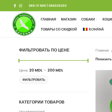
069 111 865
|
068303030
ГЛАВНАЯ
МАГАЗИН
СОБАКИ
КОШК
ТОВАРЫ СО СКИДКОЙ
ROMÂNĂ
ФИЛЬТРОВАТЬ ПО ЦЕНЕ
Главная
Показат
Цена:
20 MDL
—
200 MDL
Минимальная
Максимальная
ФИЛЬТРОВАТЬ
цена
цена
КАТЕГОРИИ ТОВАРОВ
Uncategorized