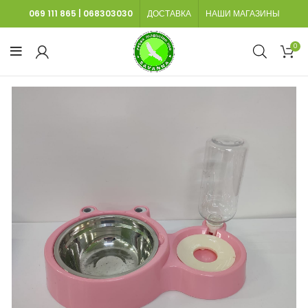
069 111 865
|
068303030
ДОСТАВКА
НАШИ МАГАЗИНЫ
0