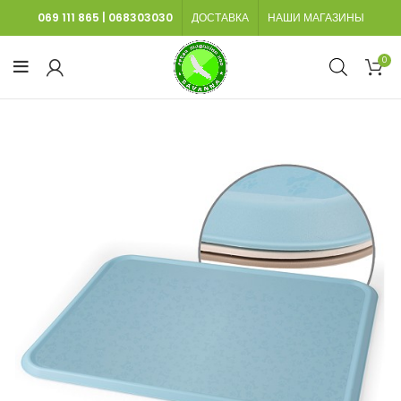
069 111 865
|
068303030
ДОСТАВКА
НАШИ МАГАЗИНЫ
0