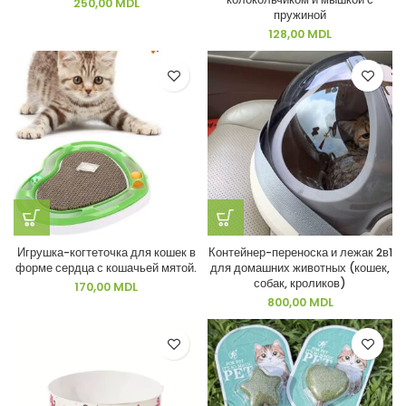
250,00
MDL
пружиной
128,00
MDL
Игрушка-когтеточка для кошек в
Контейнер-переноска и лежак 2в1
форме сердца с кошачьей мятой.
для домашних животных (кошек,
собак, кроликов)
170,00
MDL
800,00
MDL