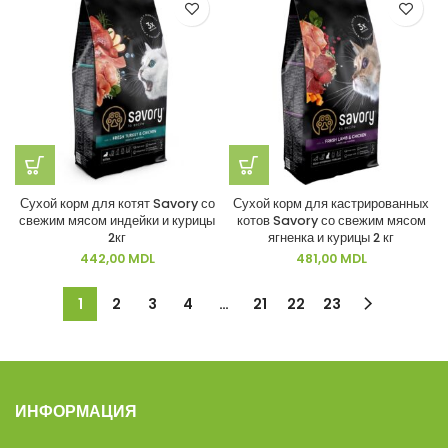
Сухой корм для котят Savory со
Сухой корм для кастрированных
свежим мясом индейки и курицы
котов Savory со свежим мясом
2кг
ягненка и курицы 2 кг
442,00
MDL
481,00
MDL
1
2
3
4
…
21
22
23
ИНФОРМАЦИЯ