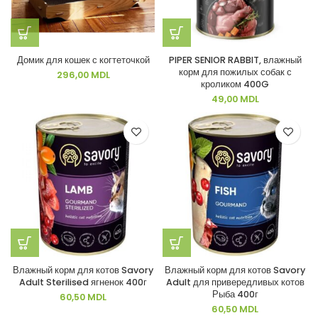
Домик для кошек с когтеточкой
PIPER SENIOR RABBIT, влажный
корм для пожилых собак с
296,00
MDL
кроликом 400G
49,00
MDL
Влажный корм для котов Savory
Влажный корм для котов Savory
Adult Sterilised ягненок 400г
Adult для привередливых котов
Рыба 400г
60,50
MDL
60,50
MDL