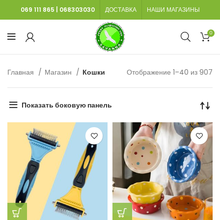
069 111 865
|
068303030
ДОСТАВКА
НАШИ МАГАЗИНЫ
0
Со
Главная
Магазин
Кошки
Отображение 1–40 из 907
с
не
Показать боковую панель