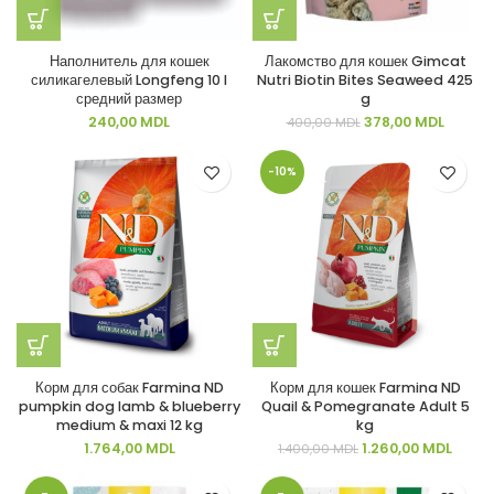
Наполнитель для кошек
Лакомство для кошек Gimcat
силикагелевый Longfeng 10 l
Nutri Biotin Bites Seaweed 425
средний размер
g
Первоначальная
Текуща
240,00
MDL
378,00
MDL
400,00
MDL
цена
цена:
составляла
378,00 
-10%
400,00 MDL.
Корм для собак Farmina ND
Корм для кошек Farmina ND
pumpkin dog lamb & blueberry
Quail & Pomegranate Adult 5
medium & maxi 12 kg
kg
Первоначальная
Текущ
1.764,00
MDL
1.260,00
MDL
1.400,00
MDL
цена
цена:
составляла
1.260,