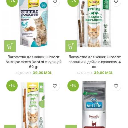
-7%
-7%
1.400,00 MDL.
Лакомство для кошек Gimcat
Лакомство для кошек Gimcat
Nutri pockets Dental с курицей
палочки индейка с кроликом 4
60 g.
шт.
Первоначальная
Текущая
Первоначальная
Текущая
39,00
MDL
39,00
MDL
42,00
MDL
42,00
MDL
цена
цена:
цена
цена:
составляла
39,00 MDL.
составляла
39,00 MD
-9%
-5%
42,00 MDL.
42,00 MDL.