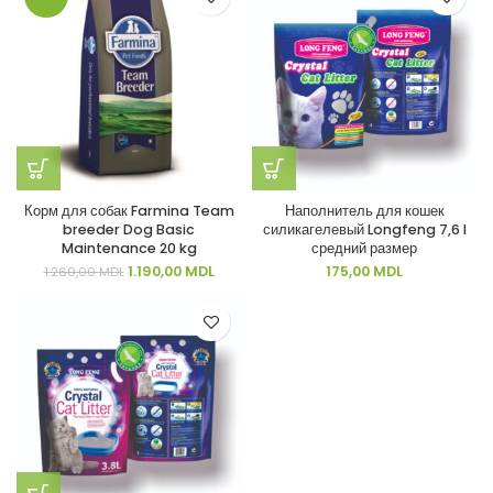
Корм для собак Farmina Team
Наполнитель для кошек
breeder Dog Basic
силикагелевый Longfeng 7,6 l
Maintenance 20 kg
средний размер
Первоначальная
Текущая
1.190,00
MDL
175,00
MDL
1.260,00
MDL
цена
цена:
составляла
1.190,00 MDL.
1.260,00 MDL.