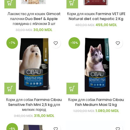
Лакомство для кошек Gimcat
Корм для кошек Farmina VET LIFE
палочки Duo Beef & Apple
Natural diet cat hepatic 2 Kg
говядина с яблоком 3 шт
Первоначальная
Текуща
455,00
MDL
480,00
MDL
цена
цена:
Первоначальная
Текущая
30,00
MDL
33,00
MDL
составляла
455,00
цена
цена:
480,00 MDL.
составляла
30,00 MDL.
-7%
-10%
33,00 MDL.
Корм для собак Farmina Cibau
Корм для собак Farmina Cibau
Sensitive Fish Mini 2,5 kg для
Fish Medium Maxi 12 kg
мелких пород
Первоначальная
Текущ
1.080,00
MDL
1.200,00
MDL
цена
цена:
Первоначальная
Текущая
315,00
MDL
340,00
MDL
составляла
1.080,
цена
цена:
1.200,00 MDL.
составляла
315,00 MDL.
-6%
340,00 MDL.