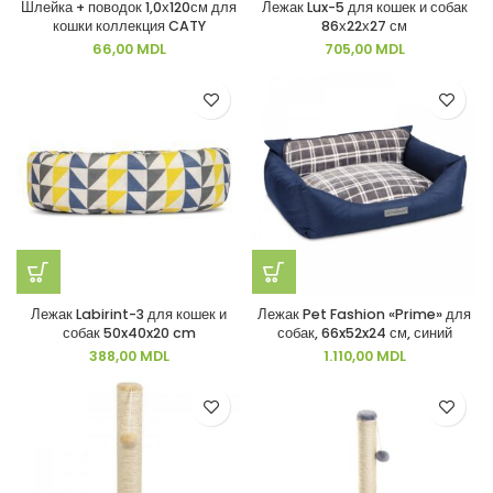
Шлейка + поводок 1,0х120см для
Лежак Lux-5 для кошек и собак
кошки коллекция CATY
86х22х27 см
66,00
MDL
705,00
MDL
Лежак Labirint-3 для кошек и
Лежак Pet Fashion «Prime» для
собак 50x40x20 cm
собак, 66x52x24 см, синий
388,00
MDL
1.110,00
MDL