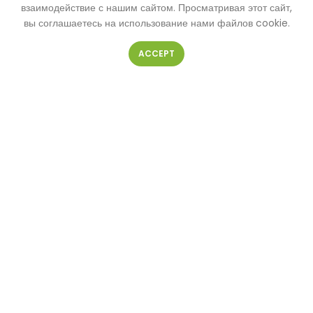
КОНТАКТНАЯ ФОРМА
взаимодействие с нашим сайтом. Просматривая этот сайт,
вы соглашаетесь на использование нами файлов cookie.
ACCEPT
Ваше имя
Ваш телефон
Ваш e-mail