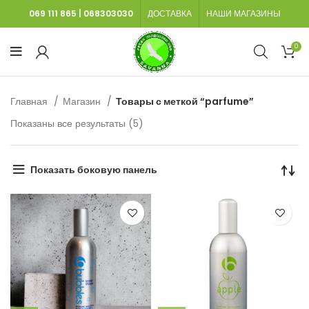
069 111 865
|
068303030
ДОСТАВКА
НАШИ МАГАЗИНЫ
0
Главная
Магазин
Товары с меткой “parfume”
Сортировка:
Показаны все результаты (5)
самые
недавние
Показать боковую панель