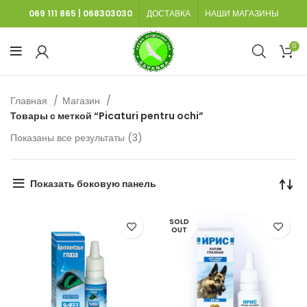
069 111 865
|
068303030
ДОСТАВКА
НАШИ МАГАЗИНЫ
0
Главная
Магазин
Товары с меткой “Picaturi pentru ochi”
Сортировка:
Показаны все результаты (3)
самые
недавние
Показать боковую панель
SOLD
OUT