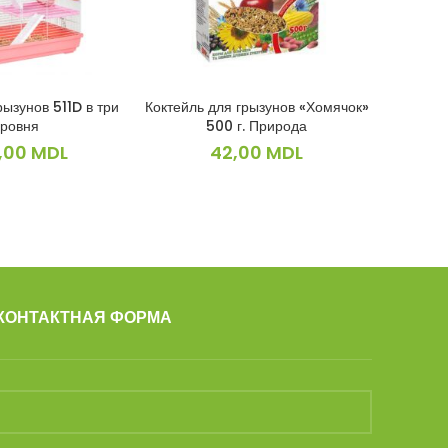
рызунов 511D в три
Коктейль для грызунов «Хомячок»
Миска дл
ДРОБНЕЕ
В КОРЗИНУ
уровня
500 г. Природа
,00
MDL
42,00
MDL
КОНТАКТНАЯ ФОРМА