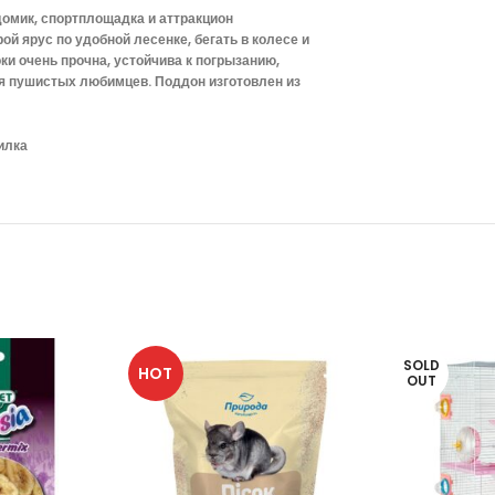
домик, спортплощадка и аттракцион
й ярус по удобной лесенке, бегать в колесе и
ки очень прочна, устойчива к погрызанию,
ля пушистых любимцев. Поддон изготовлен из
илка
SOLD
HOT
OUT