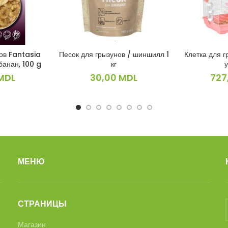
ов Fantasia
Песок для грызунов / шиншилл 1
Клетка для г
ИНУ
В КОРЗИНУ
ПО
анан, 100 g
кг
MDL
30,00
MDL
727
МЕНЮ
СТРАНИЦЫ
Магазин