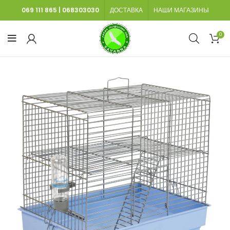
069 111 865
|
068303030
ДОСТАВКА
НАШИ МАГАЗИНЫ
0