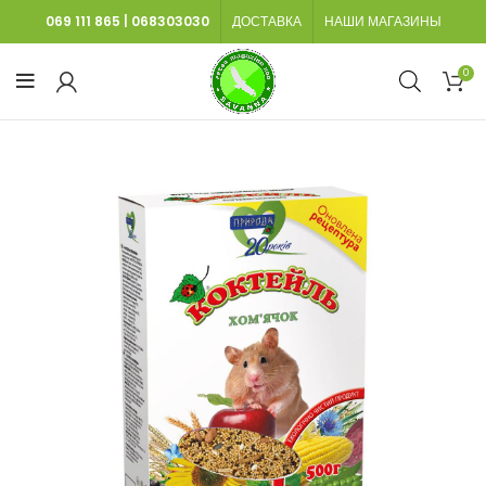
069 111 865
|
068303030
ДОСТАВКА
НАШИ МАГАЗИНЫ
0