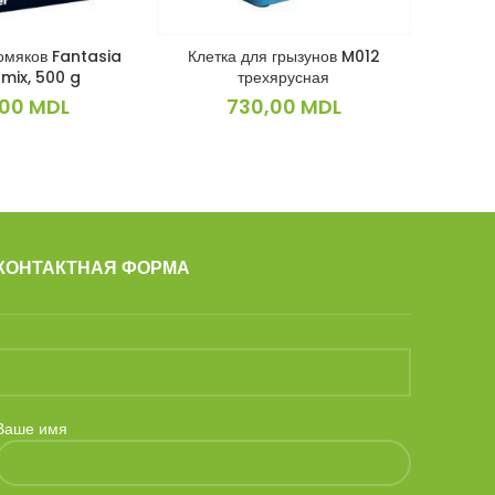
омяков Fantasia
Клетка для грызунов M012
Коктейль
КОРЗИНУ
В КОРЗИНУ
mix, 500 g
трехярусная
,00
MDL
730,00
MDL
КОНТАКТНАЯ ФОРМА
Ваше имя