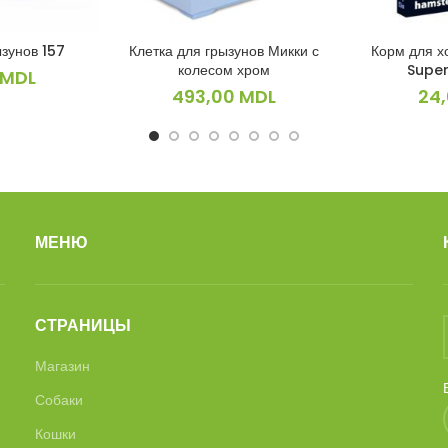
ызунов 157
Клетка для грызунов Микки с
Корм для х
ИНУ
В КОРЗИНУ
В 
колесом хром
Super
MDL
493,00
MDL
24
МЕНЮ
СТРАНИЦЫ
Магазин
Собаки
Кошки