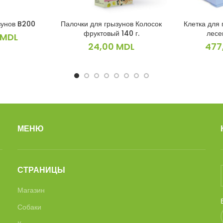
зунов B200
Палочки для грызунов Колосок
Клетка для 
ИНУ
В КОРЗИНУ
В 
фруктовый 140 г.
лесе
MDL
24,00
MDL
477
МЕНЮ
СТРАНИЦЫ
Магазин
Собаки