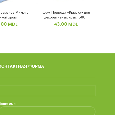
грызунов Микки с
Корм Природа «Крыска» для
Клет
КОРЗИНУ
В КОРЗИНУ
нкой хром
декоративных крыс, 500 г
,00
MDL
43,00
MDL
КОНТАКТНАЯ ФОРМА
Ваше имя