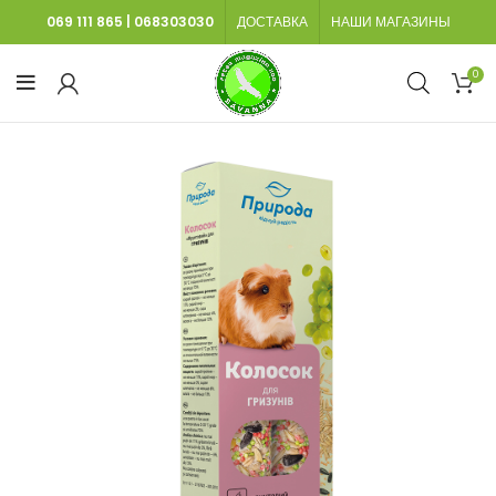
069 111 865
|
068303030
ДОСТАВКА
НАШИ МАГАЗИНЫ
0