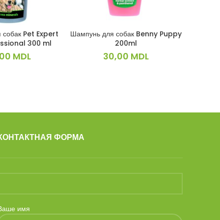
 собак Pet Expert
Шампунь для собак Benny Puppy
Корм дл
КОРЗИНУ
В КОРЗИНУ
ssional 300 ml
200ml
breeder
,00
MDL
30,00
MDL
КОНТАКТНАЯ ФОРМА
Ваше имя