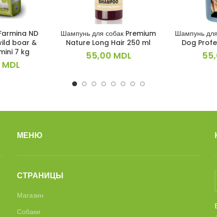
 Farmina ND
Шампунь для собак Premium
Шампунь для
ИНУ
В КОРЗИНУ
В 
ild boar &
Nature Long Hair 250 ml
Dog Profe
mini 7 kg
55,00
MDL
55
0
MDL
МЕНЮ
СТРАНИЦЫ
Магазин
Собаки