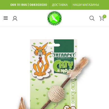
069 111 865
|
068303030
ДОСТАВКА
НАШИ МАГАЗИНЫ
0