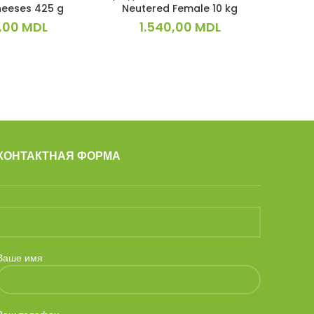
eeses 425 g
Neutered Female 10 kg
L Baby P
,00
MDL
1.540,00
MDL
КОНТАКТНАЯ ФОРМА
Ваше имя