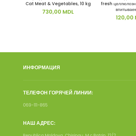
Cat Meat & Vegetables, 10 kg
fresh целлюлозн
впитывае
730,00
MDL
120,00
ИНФОРМАЦИЯ
ТЕЛЕФОН ГОРЯЧЕЙ ЛИНИИ:
069-111-865
НАШ АДРЕС:
Republica Moldova, Chisinau, M.c.Batrin, 12/2