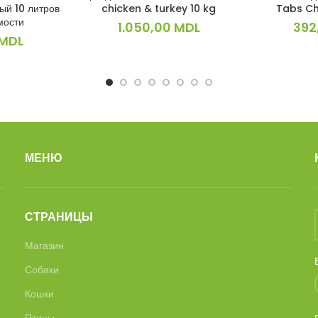
ый 10 литров
chicken & turkey 10 kg
Tabs Ch
мости
1.050,00
MDL
392
MDL
МЕНЮ
СТРАНИЦЫ
Магазин
Собаки
Кошки
Птицы