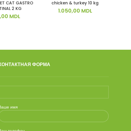
IET CAT GASTRO
chicken & turkey 10 kg
pure ц
TINAL 2 KG
1.050,00
MDL
,00
MDL
КОНТАКТНАЯ ФОРМА
Ваше имя
Ваш телефон