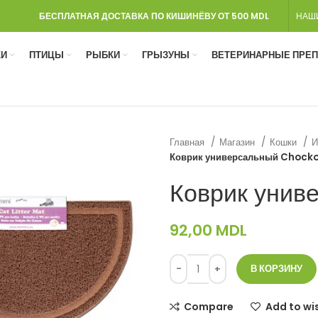
БЕСПЛАТНАЯ ДОСТАВКА ПО КИШИНЁВУ ОТ 500 MDL
НАШ
И
ПТИЦЫ
РЫБКИ
ГРЫЗУНЫ
ВЕТЕРИНАРНЫЕ ПРЕ
Главная
Магазин
Кошки
И
Коврик универсальный Chocko
Коврик унив
92,00
MDL
В КОРЗИНУ
Compare
Add to wis