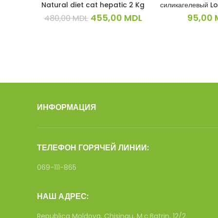
Natural diet cat hepatic 2 Kg
силикагелевый Lo
Первоначальная
Текущая
455,00
MDL
95,00
480,00
MDL
цена
цена:
составляла
455,00 MDL.
480,00 MDL.
ИНФОРМАЦИЯ
ТЕЛЕФОН ГОРЯЧЕЙ ЛИНИИ:
069-111-865
НАШ АДРЕС:
Republica Moldova, Chisinau, M.c.Batrin, 12/2