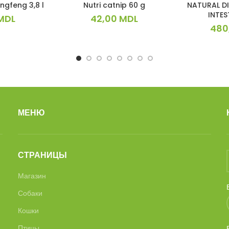
ngfeng 3,8 l
Nutri catnip 60 g
NATURAL D
INTES
MDL
42,00
MDL
480
МЕНЮ
СТРАНИЦЫ
Магазин
Собаки
Кошки
Птицы