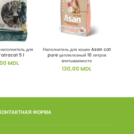
наполнитель для
Наполнитель для кошек Asan cat
Бентони
КОРЗИНУ
В КОРЗИНУ
Tatracat 5 l
pure целлюлозный 10 литров
кошек 
впитываемости
,00
MDL
130,00
MDL
КОНТАКТНАЯ ФОРМА