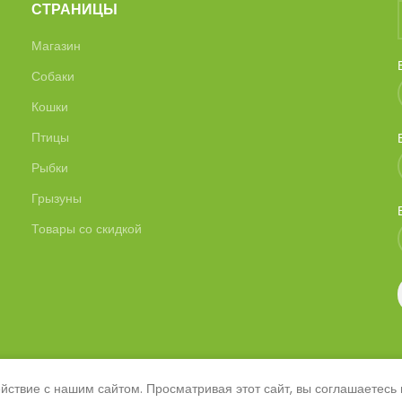
СТРАНИЦЫ
Магазин
Собаки
Кошки
Птицы
Рыбки
Грызуны
Товары со скидкой
ствие с нашим сайтом. Просматривая этот сайт, вы соглашаетесь
© 2026
SAVANNA
. Все права защищены