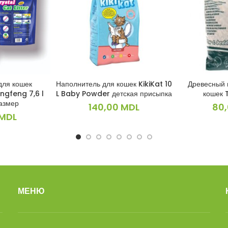
для кошек
Наполнитель для кошек KikiKat 10
Древесный 
ИНУ
В КОРЗИНУ
В 
ngfeng 7,6 l
L Baby Powder детская присыпка
кошек 
азмер
140,00
MDL
80
MDL
МЕНЮ