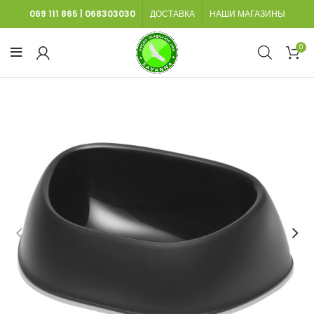
069 111 865
|
068303030
ДОСТАВКА
НАШИ МАГАЗИНЫ
0