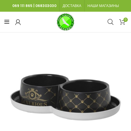
069 111 865
|
068303030
ДОСТАВКА
НАШИ МАГАЗИНЫ
0