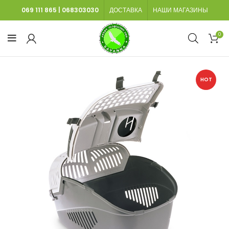
069 111 865
|
068303030
ДОСТАВКА
НАШИ МАГАЗИНЫ
0
HOT