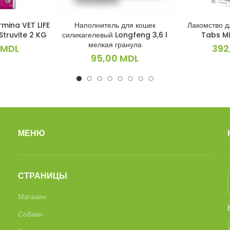
rmina VET LIFE
Наполнитель для кошек
Лакомство 
ИНУ
В КОРЗИНУ
В 
Struvite 2 KG
силикагелевый Longfeng 3,6 l
Tabs Mi
мелкая гранула
MDL
392
95,00
MDL
МЕНЮ
СТРАНИЦЫ
Магазин
Собаки