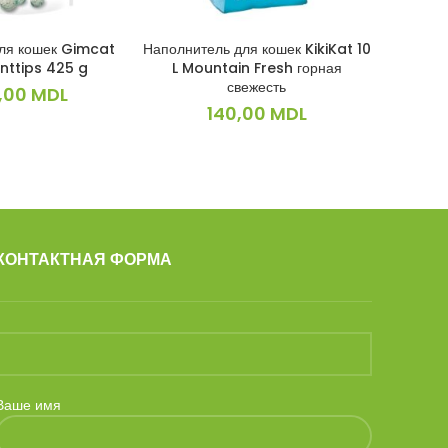
для кошек Gimcat
Наполнитель для кошек KikiKat 10
Корм для
КОРЗИНУ
В КОРЗИНУ
nttips 425 g
L Mountain Fresh горная
Natural
свежесть
,00
MDL
480,0
140,00
MDL
КОНТАКТНАЯ ФОРМА
Ваше имя