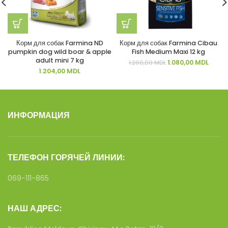
Корм для собак Farmina ND
Корм для собак Farmina Cibau
pumpkin dog wild boar & apple
Fish Medium Maxi 12 kg
adult mini 7 kg
Первоначальная
Текущ
1.080,00
MDL
1.200,00
MDL
цена
цена:
1.204,00
MDL
составляла
1.080,
1.200,00 MDL.
ИНФОРМАЦИЯ
ТЕЛЕФОН ГОРЯЧЕЙ ЛИНИИ:
069-111-865
НАШ АДРЕС: