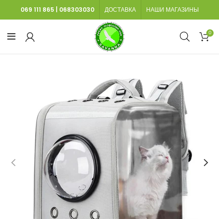
069 111 865
|
068303030
ДОСТАВКА
НАШИ МАГАЗИНЫ
0