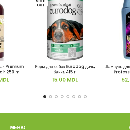
SOLD
OUT
бак Premium
Корм для собак Eurodog дичь,
Шампунь для
ИНУ
ПОДРОБНЕЕ
В 
air 250 ml
банка 415 г.
Profess
MDL
15,00
MDL
52
МЕНЮ