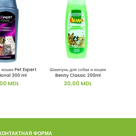
SOLD
OUT
 кошек Pet Expert
Шампунь для собак и кошек
Корм для
КОРЗИНУ
В КОРЗИНУ
ional 300 ml
Benny Classic 200ml
,00
MDL
30,00
MDL
КОНТАКТНАЯ ФОРМА