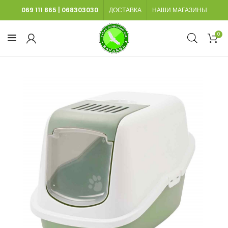
069 111 865
|
068303030
ДОСТАВКА
НАШИ МАГАЗИНЫ
0