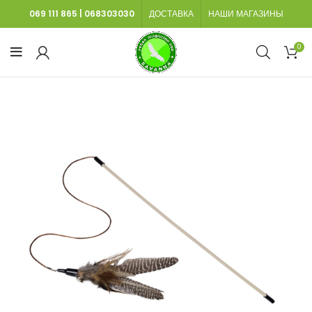
069 111 865
|
068303030
ДОСТАВКА
НАШИ МАГАЗИНЫ
0