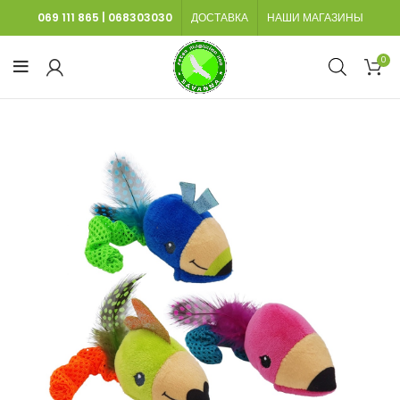
069 111 865
|
068303030
ДОСТАВКА
НАШИ МАГАЗИНЫ
0