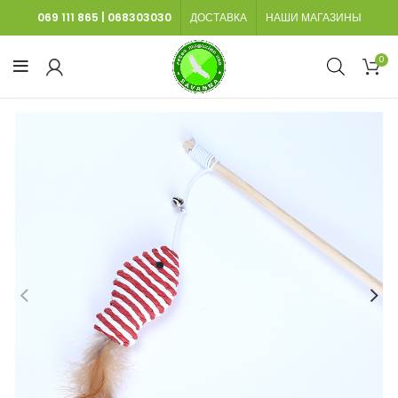
069 111 865
|
068303030
ДОСТАВКА
НАШИ МАГАЗИНЫ
0