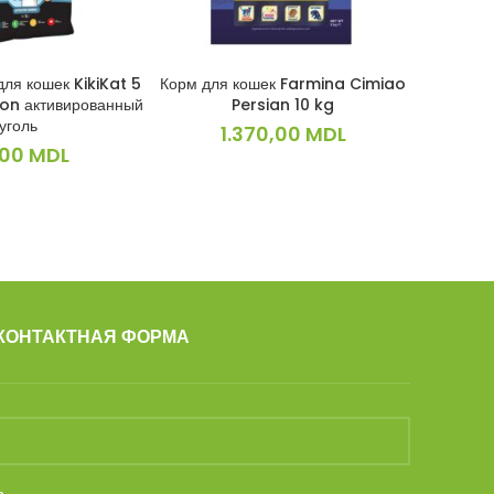
ля кошек KikiKat 5
Корм для кошек Farmina Cimiao
Корм дл
КОРЗИНУ
ПОДРОБНЕЕ
bon активированный
Persian 10 kg
Ancestr
уголь
oats & 
1.370,00
MDL
,00
MDL
КОНТАКТНАЯ ФОРМА