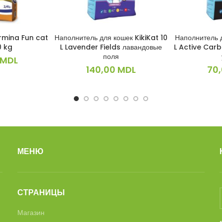
rmina Fun cat
Наполнитель для кошек KikiKat 10
Наполнитель д
ИНУ
В КОРЗИНУ
В 
0 kg
L Lavender Fields лавандовые
L Active Car
поля
MDL
140,00
MDL
70
МЕНЮ
СТРАНИЦЫ
Магазин