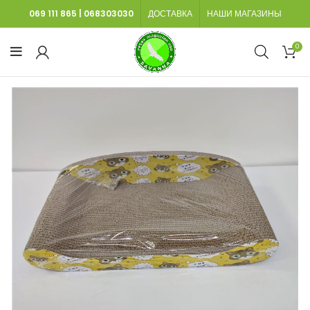
069 111 865
|
068303030
ДОСТАВКА
НАШИ МАГАЗИНЫ
0