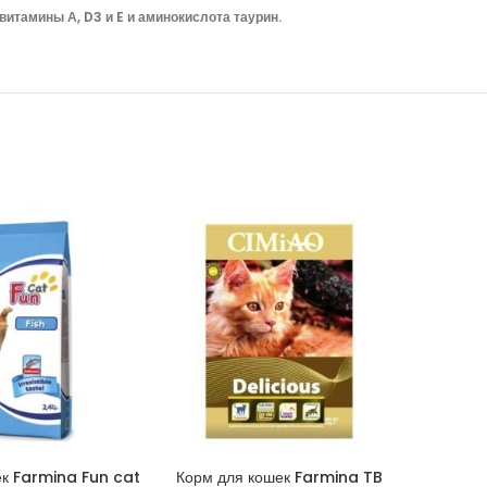
итамины А, D3 и E и аминокислота таурин.
ек Farmina Fun cat
Корм для кошек Farmina TB
Наполнит
КОРЗИНУ
В КОРЗИНУ