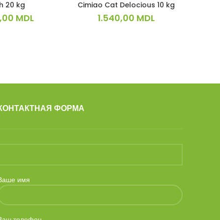
sh 20 kg
Cimiao Cat Delocious 10 kg
pure ц
,00
MDL
1.540,00
MDL
КОНТАКТНАЯ ФОРМА
Ваше имя
Ваш телефон