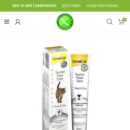
069 111 865
|
068303030
ДОСТАВКА
НАШИ МАГАЗИНЫ
0