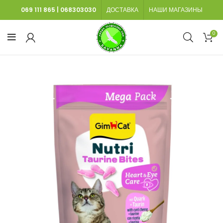
069 111 865
|
068303030
ДОСТАВКА
НАШИ МАГАЗИНЫ
0