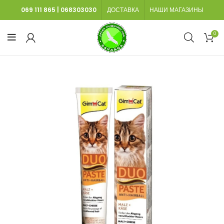
069 111 865
|
068303030
ДОСТАВКА
НАШИ МАГАЗИНЫ
0