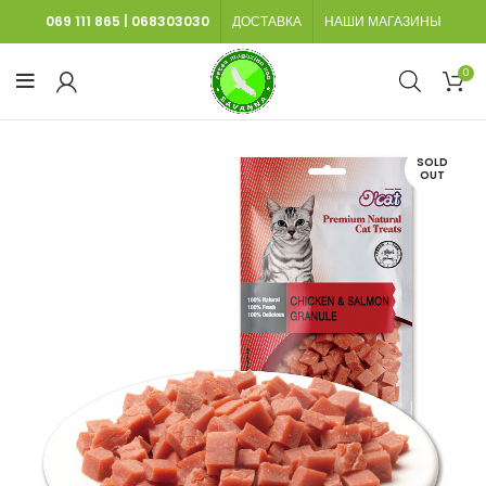
069 111 865
|
068303030
ДОСТАВКА
НАШИ МАГАЗИНЫ
0
SOLD
OUT