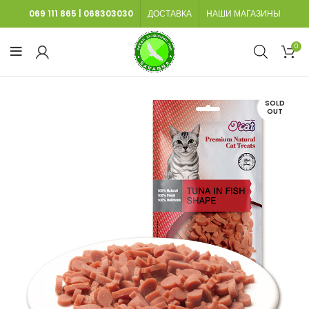
069 111 865
|
068303030
ДОСТАВКА
НАШИ МАГАЗИНЫ
0
SOLD
OUT