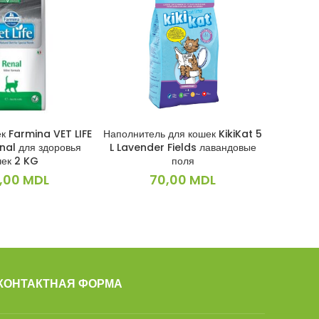
к Farmina VET LIFE
Наполнитель для кошек KikiKat 5
Нап
КОРЗИНУ
В КОРЗИНУ
nal для здоровья
L Lavender Fields лавандовые
силикаг
чек 2 KG
поля
,00
MDL
70,00
MDL
КОНТАКТНАЯ ФОРМА