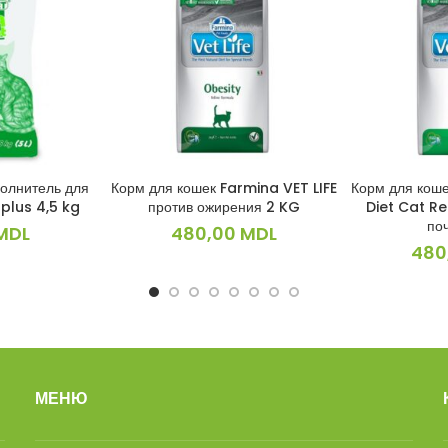
олнитель для
Корм для кошек Farmina VET LIFE
Корм для коше
ИНУ
В КОРЗИНУ
В 
plus 4,5 kg
против ожирения 2 KG
Diet Cat Re
по
MDL
480,00
MDL
480
МЕНЮ