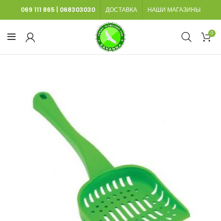
069 111 865
|
068303030
ДОСТАВКА
НАШИ МАГАЗИНЫ
0