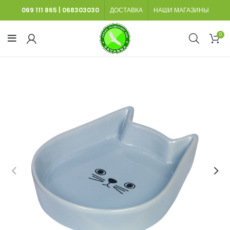
069 111 865
|
068303030
ДОСТАВКА
НАШИ МАГАЗИНЫ
0