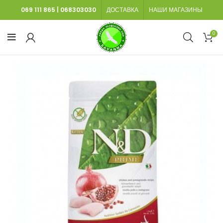
069 111 865
|
068303030
ДОСТАВКА
НАШИ МАГАЗИНЫ
0