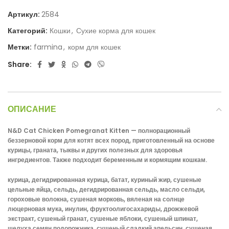
Артикул:
2584
Категорий:
Кошки
,
Сухие корма для кошек
Метки:
farmina
,
корм для кошек
Share:
ОПИСАНИЕ
N&D Cat Chicken Pomegranat Kitten —
полнорационный
беззерновой корм для котят всех пород, приготовленный на основе
курицы, граната, тыквы и других полезных для здоровья
ингредиентов. Также подходит беременным и кормящим кошкам.
курица, дегидрированная курица, батат, куриный жир, сушеные
цельные яйца, сельдь, дегидрированная сельдь, масло сельди,
гороховые волокна, сушеная морковь, вяленая на солнце
люцерновая мука, инулин, фруктоолигосахариды, дрожжевой
экстракт, сушеный гранат, сушеные яблоки, сушеный шпинат,
шелуха семян подорожника, сушеный сладкий апельсин, сушеная