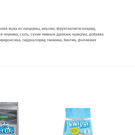
еная мука из люцерны, инулин, фруктоолигосахарид,
 черника, соль, сухие пивные дрожжи, куркума, добавка
пиридоксина, гидрохлорид тиамина, биотин, фолиевая