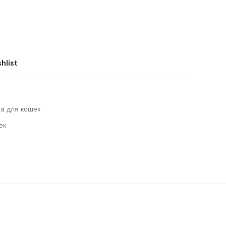
hlist
а для кошек
ек