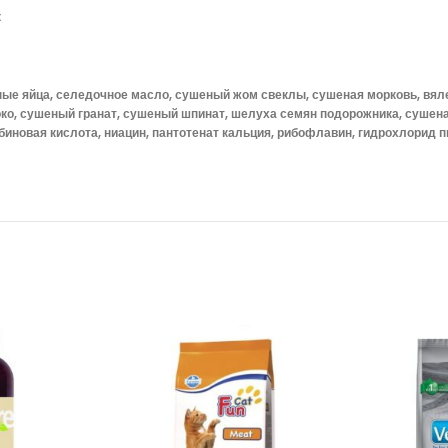
к
ые яйца, селедочное масло, сушеный жом свеклы, сушеная морковь, вял
ко, сушеный гранат, сушеный шпинат, шелуха семян подорожника, сушеная
рбиновая кислота, ниацин, пантотенат кальция, рибофлавин, гидрохлорид 