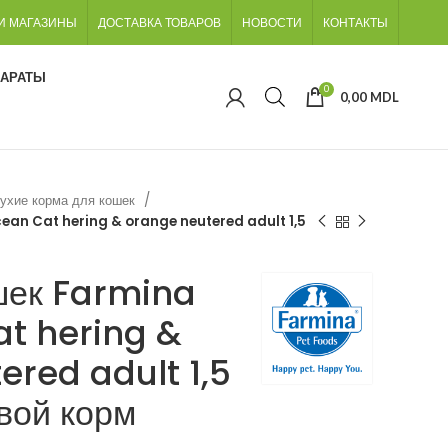
И МАГАЗИНЫ
ДОСТАВКА ТОВАРОВ
НОВОСТИ
КОНТАКТЫ
ПАРАТЫ
0
0,00
MDL
ухие корма для кошек
ean Cat hering & orange neutered adult 1,5
шек Farmina
t hering &
ered adult 1,5
вой корм