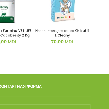
к Farmina VET LIFE
Наполнитель для кошек KikiKat 5
Наполните
КОРЗИНУ
В КОРЗИНУ
 Cat obesity 2 Kg
L Cleany
L Laven
,00
MDL
70,00
MDL
КОНТАКТНАЯ ФОРМА