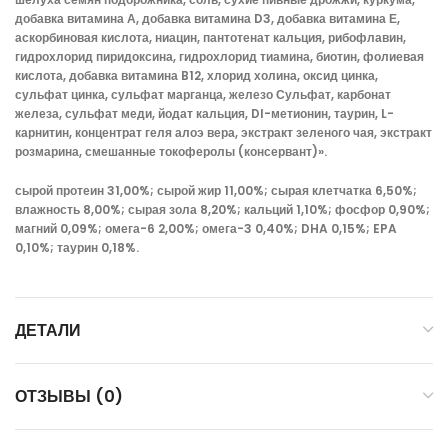
добавка витамина А, добавка витамина D3, добавка витамина Е,
аскорбиновая кислота, ниацин, пантотенат кальция, рибофлавин,
гидрохлорид пиридоксина, гидрохлорид тиамина, биотин, фолиевая
кислота, добавка витамина B12, хлорид холина, оксид цинка,
сульфат цинка, сульфат марганца, железо Сульфат, карбонат
железа, сульфат меди, йодат кальция, Dl-метионин, таурин, L-
карнитин, концентрат геля алоэ вера, экстракт зеленого чая, экстракт
розмарина, смешанные токоферолы (консервант)».
сырой протеин 31,00%; сырой жир 11,00%; сырая клетчатка 6,50%;
влажность 8,00%; сырая зола 8,20%; кальций 1,10%; фосфор 0,90%;
магний 0,09%; омега-6 2,00%; омега-3 0,40%; DHA 0,15%; EPA
0,10%; таурин 0,18%.
ДЕТАЛИ
ОТЗЫВЫ (0)