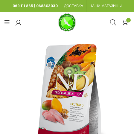
069 111 865
|
068303030
ДОСТАВКА
НАШИ МАГАЗИНЫ
0