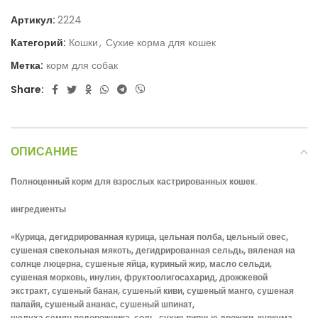
Артикул:
2224
Категорий:
Кошки
,
Сухие корма для кошек
Метка:
корм для собак
Share:
ОПИСАНИЕ
Полноценный корм для взрослых кастрированных кошек.
ингредиенты
«Курица, дегидрированная курица, цельная полба, цельный овес,
сушеная свекольная мякоть, дегидрированная сельдь, вяленая на
солнце люцерна, сушеные яйца, куриный жир, масло сельди,
сушеная морковь, инулин, фруктоолигосахарид, дрожжевой
экстракт, сушеный банан, сушеный киви, сушеный манго, сушеная
папайя, сушеный ананас, сушеный шпинат,
шелуха семян подорожника, соль, сухие пивные дрожжи, куркума,