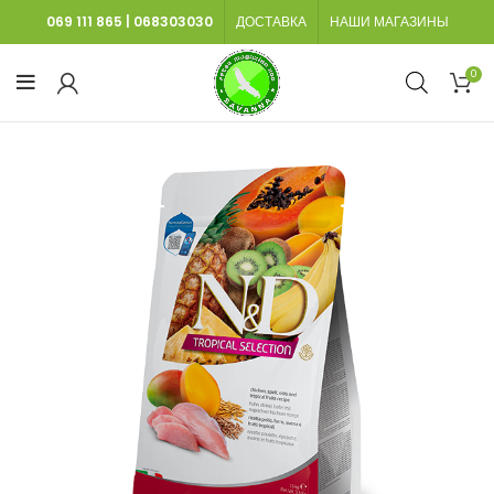
069 111 865
|
068303030
ДОСТАВКА
НАШИ МАГАЗИНЫ
0