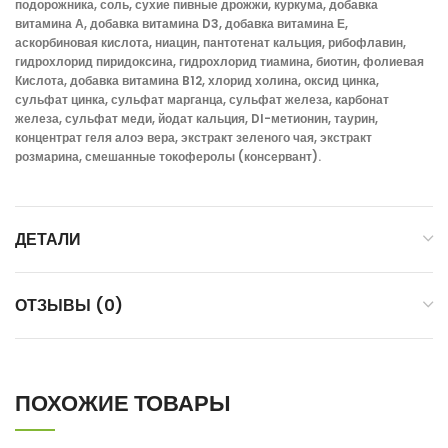
подорожника, соль, сухие пивные дрожжи, куркума, добавка
витамина А, добавка витамина D3, добавка витамина Е,
аскорбиновая кислота, ниацин, пантотенат кальция, рибофлавин,
гидрохлорид пиридоксина, гидрохлорид тиамина, биотин, фолиевая
Кислота, добавка витамина B12, хлорид холина, оксид цинка,
сульфат цинка, сульфат марганца, сульфат железа, карбонат
железа, сульфат меди, йодат кальция, Dl-метионин, таурин,
концентрат геля алоэ вера, экстракт зеленого чая, экстракт
розмарина, смешанные токоферолы (консервант).
ДЕТАЛИ
ОТЗЫВЫ (0)
ПОХОЖИЕ ТОВАРЫ