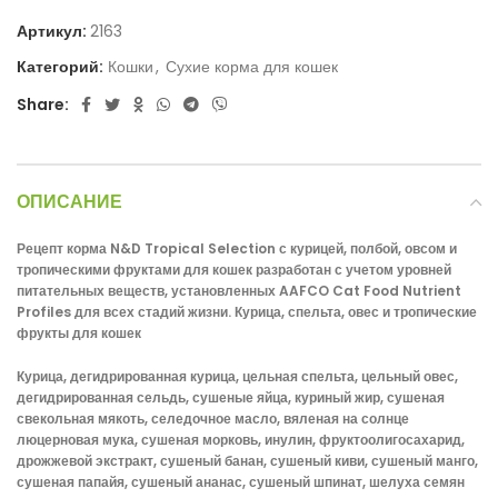
Артикул:
2163
Категорий:
Кошки
,
Сухие корма для кошек
Share:
ОПИСАНИЕ
Рецепт корма N&D Tropical Selection с курицей, полбой, овсом и
тропическими фруктами для кошек разработан с учетом уровней
питательных веществ, установленных AAFCO Cat Food Nutrient
Profiles для всех стадий жизни.
Курица, спельта, овес и тропические
фрукты для кошек
Курица, дегидрированная курица, цельная спельта, цельный овес,
дегидрированная сельдь, сушеные яйца, куриный жир, сушеная
свекольная мякоть, селедочное масло, вяленая на солнце
люцерновая мука, сушеная морковь, инулин, фруктоолигосахарид,
дрожжевой экстракт, сушеный банан, сушеный киви, сушеный манго,
сушеная папайя, сушеный ананас, сушеный шпинат, шелуха семян