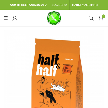
069 111 865
|
068303030
ДОСТАВКА
НАШИ МАГАЗИНЫ
0