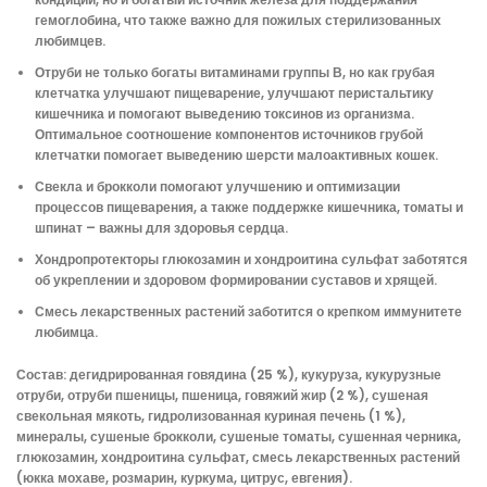
гемоглобина, что также важно для пожилых стерилизованных
любимцев.
Отруби не только богаты витаминами группы В, но как грубая
клетчатка улучшают пищеварение, улучшают перистальтику
кишечника и помогают выведению токсинов из организма.
Оптимальное соотношение компонентов источников грубой
клетчатки помогает выведению шерсти малоактивных кошек.
Свекла и брокколи помогают улучшению и оптимизации
процессов пищеварения, а также поддержке кишечника, томаты и
шпинат – важны для здоровья сердца.
Хондропротекторы глюкозамин и хондроитина сульфат заботятся
об укреплении и здоровом формировании суставов и хрящей.
Смесь лекарственных растений заботится о крепком иммунитете
любимца.
Состав: дегидрированная говядина (25 %), кукуруза, кукурузные
отруби, отруби пшеницы, пшеница, говяжий жир (2 %), сушеная
свекольная мякоть, гидролизованная куриная печень (1 %),
минералы, сушеные брокколи, сушеные томаты, сушенная черника,
глюкозамин, хондроитина сульфат, смесь лекарственных растений
(юкка мохаве, розмарин, куркума, цитрус, евгения).