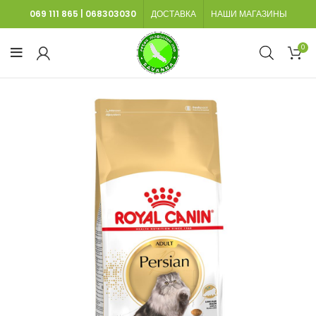
069 111 865
|
068303030
ДОСТАВКА
НАШИ МАГАЗИНЫ
0