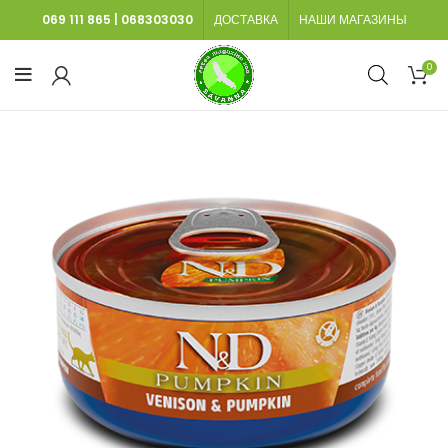
069 111 865
|
068303030
ДОСТАВКА
НАШИ МАГАЗИНЫ
0