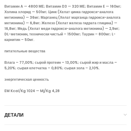
Витамин A — 4800 МЕ; Витамин D3 — 320 МЕ; Витамин E — 160мг;
Холина хлорид — 501мг; Цинк (Хелат цинка гидрокси-аналога
метионина) — 36мг; Марганец (Хелат марганца гидрокси-аналога
метионина) — 6,8мг; Железо (Хелат железа гидрата глицина) —
16,8мг; Медь (Хелат меди гидрокси-аналога метионина) — 2,9мг;
DL-метионин, технически чистый – 1500мг; Таурин – 800мг; L-
карнитин – 50мг.
питательные вещества
Влага – 77,00%; сырой протеин – 13,00%; сырой жир и масла –
5,20%; сырая клетчатка – 0,80%; сырая зола – 2,10%.
энергетическая ценность
EM Kcal/Kg 1024 — Mj/Kg 4,28
ДЕТАЛИ