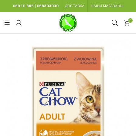
069 111 865
|
068303030
ДОСТАВКА
НАШИ МАГАЗИНЫ
0