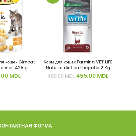
для кошек Gimcat
Корм для кошек Farmina VET LIFE
Корм для
КОРЗИНУ
В КОРЗИНУ
eeses 425 g
Natural diet cat hepatic 2 Kg
Kit
Первоначальная
Текущая
,00
MDL
455,00
MDL
480,00
MDL
цена
цена:
составляла
455,00 MD
480,00 MDL.
КОНТАКТНАЯ ФОРМА