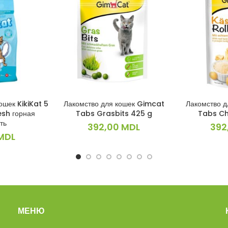
ошек KikiKat 5
Лакомство для кошек Gimcat
Лакомство 
ИНУ
В КОРЗИНУ
В 
esh горная
Tabs Grasbits 425 g
Tabs Ch
ть
392,00
MDL
392
MDL
МЕНЮ