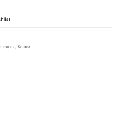
hlist
я кошек
,
Кошки